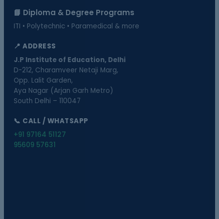
📘 Diploma & Degree Programs
ITI • Polytechnic • Paramedical & more
📍 ADDRESS
J.P Institute of Education, Delhi
D-212, Charamveer Netaji Marg,
Opp. Lalit Garden,
Aya Nagar (Arjan Garh Metro)
South Delhi – 110047
📞 CALL / WHATSAPP
+91 97164 51127
95609 57631